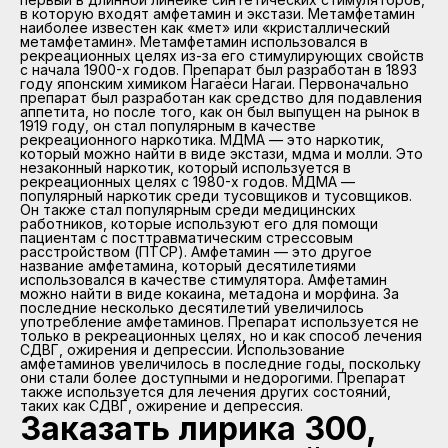
в которую входят амфетамин и экстази. Метамфетамин
наиболее известен как «мет» или «кристаллический
метамфетамин». Метамфетамин использовался в
рекреационных целях из-за его стимулирующих свойств
с начала 1900-х годов. Препарат был разработан в 1893
году японским химиком Нагаёси Нагаи. Первоначально
препарат был разработан как средство для подавления
аппетита, но после того, как он был выпущен на рынок в
1919 году, он стал популярным в качестве
рекреационного наркотика. МДМА — это наркотик,
который можно найти в виде экстази, мдма и молли. Это
незаконный наркотик, который используется в
рекреационных целях с 1980-х годов. МДМА —
популярный наркотик среди тусовщиков и тусовщиков.
Он также стал популярным среди медицинских
работников, которые используют его для помощи
пациентам с посттравматическим стрессовым
расстройством (ПТСР). Амфетамин — это другое
название амфетамина, который десятилетиями
использовался в качестве стимулятора. Амфетамин
можно найти в виде кокаина, метадона и морфина. За
последние несколько десятилетий увеличилось
употребление амфетаминов. Препарат используется не
только в рекреационных целях, но и как способ лечения
СДВГ, ожирения и депрессии. Использование
амфетаминов увеличилось в последние годы, поскольку
они стали более доступными и недорогими. Препарат
также используется для лечения других состояний,
таких как СДВГ, ожирение и депрессия.
Заказать лирика 300,