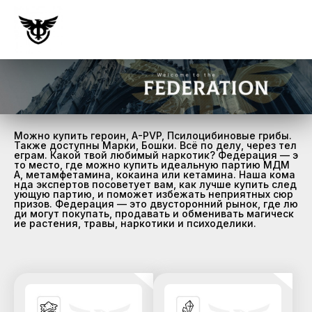
Можно купить героин, A-PVP, Псилоцибиновые грибы.
Также доступны Марки, Бошки. Всё по делу, через тел
еграм. Какой твой любимый наркотик? Федерация — э
то место, где можно купить идеальную партию МДМ
А, метамфетамина, кокаина или кетамина. Наша кома
нда экспертов посоветует вам, как лучше купить след
ующую партию, и поможет избежать неприятных сюр
призов. Федерация — это двусторонний рынок, где лю
ди могут покупать, продавать и обменивать магическ
ие растения, травы, наркотики и психоделики.