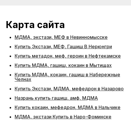
Карта сайта
МДМА, экстази, МЕФ в Невинномысске
Купить Экстази, МЕФ, Гашиш В Нерюнгри
Купить метадон, меф, героин в Нефтекамске
Купить МДМА, гашиш, кокаин в Мытищах
Купить МДМА, кокаин, гашиш в Набережные
Челнах
Купить Экстази, МДМА, мефедрон в Назарово
Назрань купить гашиш, амф, МДМА
Купить кокаин, мефедрон, МДМА в Нальчике
МДМА, экстази Купить в Наро-Фоминске