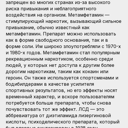
запрещен во многих странах из-за высокого
риска привыкания и неблагоприятного
воздействия на организм. Метамфетамин —
стимулирующий наркотик, вызывающий сильное
привыкание, обычно известный как
метамфетамин. Препарат можно использовать
как в форме свободного основания, так и в
форме соли. Им широко злоупотребляли с 1970-х
и 1980-х годов. Метамфетамин стал популярным
рекреационным наркотиком, особенно среди
людей, у которых нет доступа к другим более
дорогим наркотикам, таким как кокаин или
героин. Он также используется спортсменами и
бодибилдерами в качестве усилителя
спортивных результатов, но его эффекты носят
временный характер, и вскоре пользователям
потребуется больше препарата, чтобы снова
почувствовать тот же эффект. ЛСД — это
аббревиатура от диэтиламида лизергиновой
кислоты, психоделического препарата, который
был впервые синтезирован в 1938 году