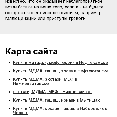
известно, что он оказывает неблагоприятное
воздействие на ваше тело, если вы не будете
осторожны с его использованием, например,
галлюцинации или приступы тревоги.
Карта сайта
Купить метадон, меф, героин в Нефтекамске
Купить МДМА, гашиш, траву в Нефтеюганске
Купить МДМА, экстази, МЕФ в
Нижневартовске
экстази, МДМА, МЕФ в Нижнекамске
Купить МДМА, гашиш, кокаин в Мытищах
Купить МДМА, кокаин, гашиш в Набережные
Челнах