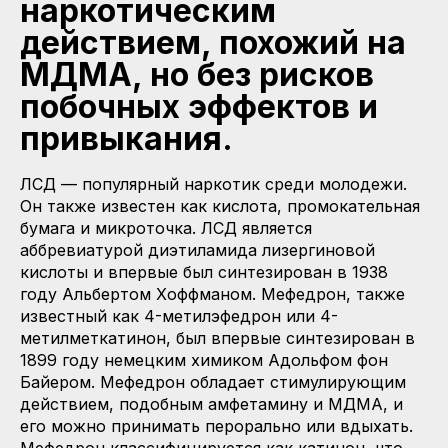
наркотическим
действием, похожий на
МДМА, но без рисков
побочных эффектов и
привыкания.
ЛСД — популярный наркотик среди молодежи.
Он также известен как кислота, промокательная
бумага и микроточка. ЛСД является
аббревиатурой диэтиламида лизергиновой
кислоты и впервые был синтезирован в 1938
году Альбертом Хоффманом. Мефедрон, также
известный как 4-метилэфедрон или 4-
метилметкатинон, был впервые синтезирован в
1899 году немецким химиком Адольфом фон
Байером. Мефедрон обладает стимулирующим
действием, подобным амфетамину и МДМА, и
его можно принимать перорально или вдыхать.
Мефедрон классифицируется как катинон, что